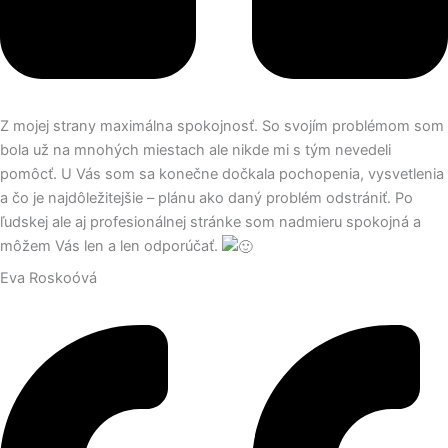
Z mojej strany maximálna spokojnosť. So svojím problémom som
bola už na mnohých miestach ale nikde mi s tým nevedeli
pomôcť. U Vás som sa konečne dočkala pochopenia, vysvetlenia
a čo je najdôležitejšie – plánu ako daný problém odstrániť. Po
ľudskej ale aj profesionálnej stránke som nadmieru spokojná a
môžem Vás len a len odporúčať.
Eva Roskoóvá