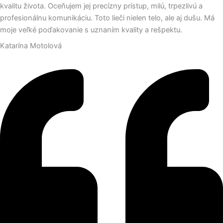
kvalitu života. Oceňujem jej precízny prístup, milú, trpezlivú a
profesionálnu komunikáciu. Toto lieči nielen telo, ale aj dušu. Má
moje veľké poďakovanie s uznaním kvality a rešpektu.
Katarína Motolová