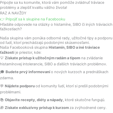
Pripojte sa ku komunite, ktorá vám pomôže zvládnuť tráviace
Preskočiť
problémy a zlepšiť kvalitu vášho života!
na
RAZ A NAVŽDY
obsah
👉 Pripojiť sa k skupine na Facebooku
Hľadáte odpovede na otázky o histamíne, SIBO či iných tráviacich
ťažkostiach?
Naša skupina vám ponúka odborné rady, užitočné tipy a podporu
od ľudí, ktorí prechádzajú podobnými skúsenosťami.
Naša Facebooková skupina
Histamín, SIBO a iné tráviace
ťažkosti
je priestor, kde:
💡
Získate prístup k užitočným radám a tipom
na zvládanie
histamínovej intolerancie, SIBO a ďalších tráviacich problémov.
🎓
Budete prvý informovaní
o nových kurzoch a prednáškach
zdarma.
💬
Nájdete podporu
od komunity ľudí, ktorí si prešli podobnými
problémami.
📚
Objavíte recepty, diéty a nápady,
ktoré skutočne fungujú.
🎁
Získate exkluzívny prístup k kurzom
za zvýhodnené ceny.