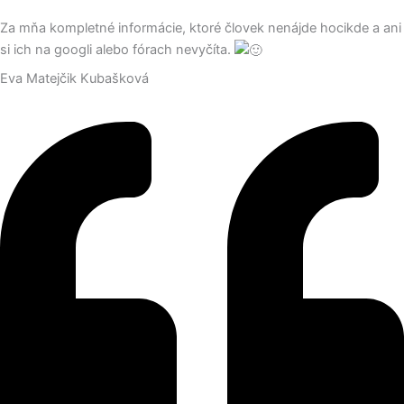
Za mňa kompletné informácie, ktoré človek nenájde hocikde a ani
si ich na googli alebo fórach nevyčíta.
Eva Matejčik Kubašková