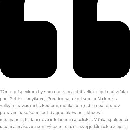
Týmto príspevkom by som chcela vyjadriť veľkú a úprimnú vďaku
pani Gabike Janyíkovej. Pred troma rokmi som prišla k nej s
veľkými tráviacimi ťažkosťami, mohla som jesť len pár druhov
potravín, nakoľko mi boli diagnostikované laktózová
intolerancia, histamínová intolerancia a celiakia. Vďaka spolupráci
s pani Janyíkovou som výrazne rozšírila svoj jedálniček a zlepšila